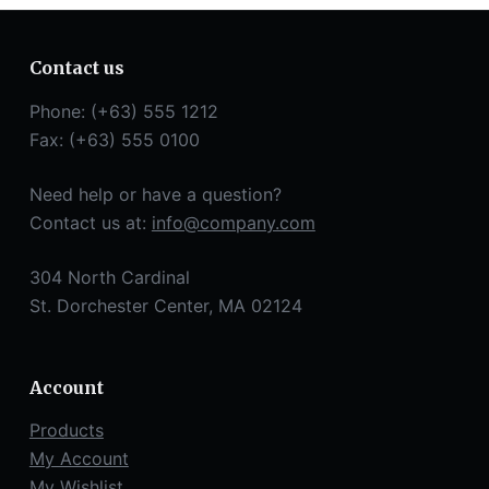
Contact us
Phone: (+63) 555 1212
Fax: (+63) 555 0100
Need help or have a question?
Contact us at:
info@company.com
304 North Cardinal
St. Dorchester Center, MA 02124
Account
Products
My Account
My Wishlist