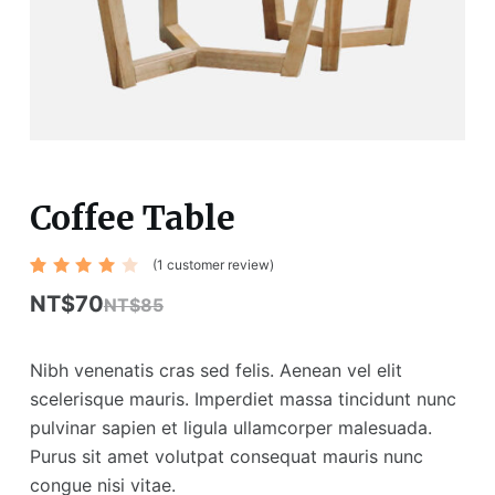
Coffee Table
(
1
customer review)
Rated
1
4.00
NT$
70
NT$
85
out of
5
based
on
Nibh venenatis cras sed felis. Aenean vel elit
custo
mer
scelerisque mauris. Imperdiet massa tincidunt nunc
rating
pulvinar sapien et ligula ullamcorper malesuada.
Purus sit amet volutpat consequat mauris nunc
congue nisi vitae.